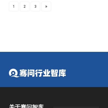
1
2
3
关于骞问智库