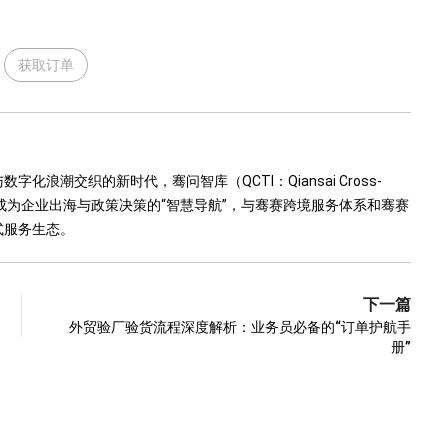
获取订单
浪潮交织的新时代，骞问智库（QCTI：Qiansai Cross-
运而生，致力于成为企业出海与政策决策的“智慧导航”，与骞赛跨境服务体系和骞赛
式服务生态。
下一篇
外贸验厂验货流程深度解析：业务员必备的“订单护航手
册”